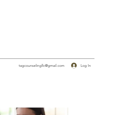
Log In
tagcounselingllc@gmail.com