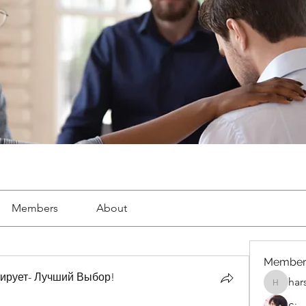
Members
About
Member
ирует- Лучший Выбор!
har
harshalj