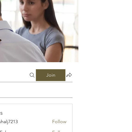
Join
s
shalj7213
Follow
7213