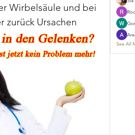
Sia
r Wirbelsäule und bei 
Rod
r zurück Ursachen
Gon
Are
See All 