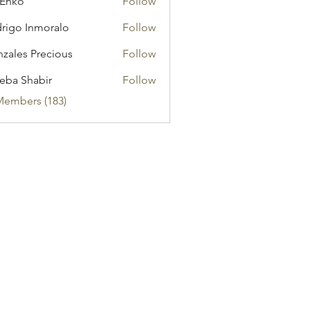
 Enko
Follow
rigo Inmoralo
Follow
zales Precious
Follow
eba Shabir
Follow
Members (183)