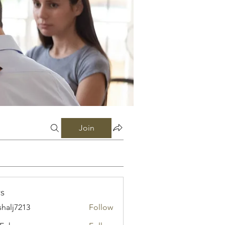
Join
s
shalj7213
Follow
7213