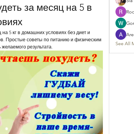
Sia
деть за месяц на 5 в 
Rod
овиях
Gon
ц на 5 кг в домашних условиях без диет и 
Are
. Простые советы по питанию и физическим 
See All 
 желаемого результата.