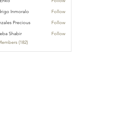
 Enko
Follow
rigo Inmoralo
Follow
zales Precious
Follow
eba Shabir
Follow
Members (182)