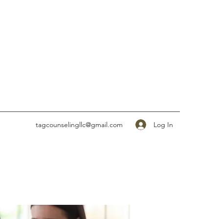
Log In
tagcounselingllc@gmail.com