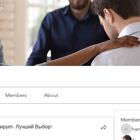
Members
About
Member
ирует- Лучший Выбор!
har
harshalj