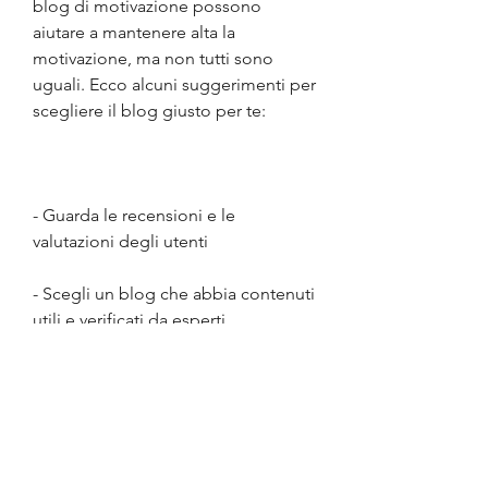
blog di motivazione possono 
aiutare a mantenere alta la 
motivazione, ma non tutti sono 
uguali. Ecco alcuni suggerimenti per 
scegliere il blog giusto per te:
- Guarda le recensioni e le 
valutazioni degli utenti
- Scegli un blog che abbia contenuti 
utili e verificati da esperti
- Cerca un blog che ti ispiri e ti 
motivi
- Verifica la frequenza degli 
aggiornamenti del blog