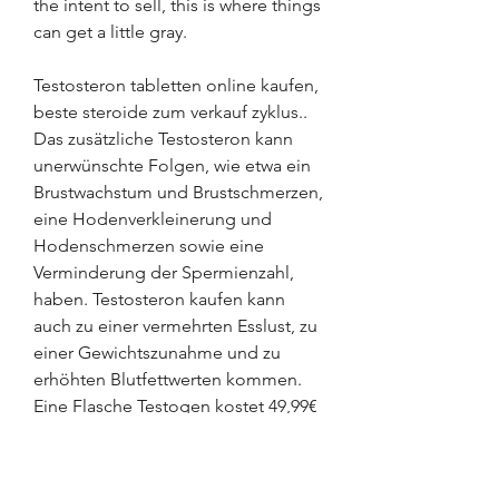
the intent to sell, this is where things 
can get a little gray.
Testosteron tabletten online kaufen, 
beste steroide zum verkauf zyklus.. 
Das zusätzliche Testosteron kann 
unerwünschte Folgen, wie etwa ein 
Brustwachstum und Brustschmerzen, 
eine Hodenverkleinerung und 
Hodenschmerzen sowie eine 
Verminderung der Spermienzahl, 
haben. Testosteron kaufen kann 
auch zu einer vermehrten Esslust, zu 
einer Gewichtszunahme und zu 
erhöhten Blutfettwerten kommen. 
Eine Flasche Testogen kostet 49,99€ 
und enthält 120 Pillen für eine 30-
tägige Anwendung. Anabolika 
tabletten, Testosteron, Testosteron 