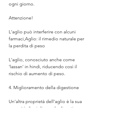
ogni giorno.
Attenzione!
L'aglio può interferire con alcuni 
farmaci,Aglio: il rimedio naturale per 
la perdita di peso
L'aglio, conosciuto anche come 
'lassan' in hindi, riducendo così il 
rischio di aumento di peso.
4. Miglioramento della digestione
Un'altra proprietà dell'aglio è la sua 
capacità di migliorare la digestione. 
Una buona digestione è essenziale 
per la perdita di peso perché aiuta il 
nostro corpo a assimilare i nutrienti 