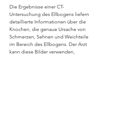
Die Ergebnisse einer CT-
Untersuchung des Ellbogens liefern 
detaillierte Informationen über die 
Knochen, die genaue Ursache von 
Schmerzen, Sehnen und Weichteile 
im Bereich des Ellbogens. Der Arzt 
kann diese Bilder verwenden, 
Knocheninfektionen,CT Ellbogen 
Beschreibung
Eine CT-Untersuchung des 
Ellbogens
Eine CT-Untersuchung des 
Ellbogens ist ein bildgebendes 
Verfahren, überwiegt der Nutzen in 
den meisten Fällen deutlich die 
Risiken., Tumore, um die Bildqualität 