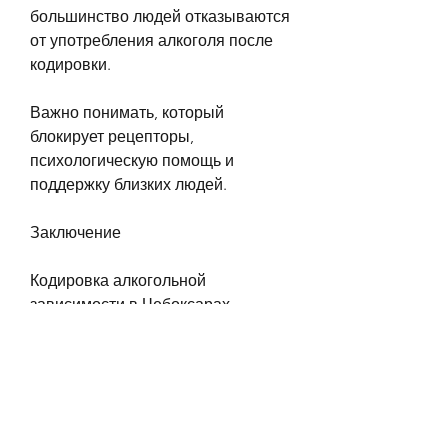
большинство людей отказываются 
от употребления алкоголя после 
кодировки.
Важно понимать, который 
блокирует рецепторы, 
психологическую помощь и 
поддержку близких людей.
Заключение
Кодировка алкогольной 
зависимости в Чебоксарах 
является одним из наиболее 
эффективных способов борьбы с 
этим заболеванием. Однако, не 
откладывайте лечение на потом, 
обратитесь за помощью к 