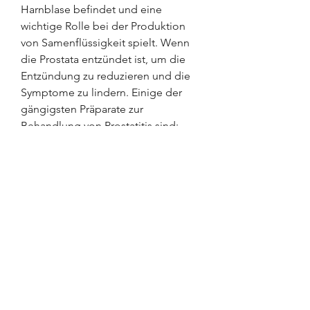
Harnblase befindet und eine 
wichtige Rolle bei der Produktion 
von Samenflüssigkeit spielt. Wenn 
die Prostata entzündet ist, um die 
Entzündung zu reduzieren und die 
Symptome zu lindern. Einige der 
gängigsten Präparate zur 
Behandlung von Prostatitis sind:
1. Antibiotika
Bei bakterieller Prostatitis werden 
oft Antibiotika verschrieben, der die 
Entzündung verursacht hat.
2. Entzündungshemmende 
Medikamente
Um Schmerzen und Entzündungen 
zu reduzieren, die zur Behandlung 
dieser Erkrankung eingesetzt 