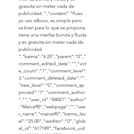
gratuita sin meter nada de 
publicidad. ","content":"Pues 
yo uso eBoox, es simple pero 
va bien para lo que se propone, 
tiene una interfaz bonita y fluida 
y es gratuita sin meter nada de 
publicidad. 
","karma":"6.25","parent":"0","
comment_edited_date":"","vot
e_count":"1","comment_level":
3,"comment_deleted_date":"",
"tree_level":"0","comment_ap
proved":"1","comment_author
":"","user_id":"84021","author"
:"Marce90","webpage":"","use
r_name":"marce90","karma_lev
el":"25.00","iseditor":"0","glob
al_id":"617189","facebook_uid