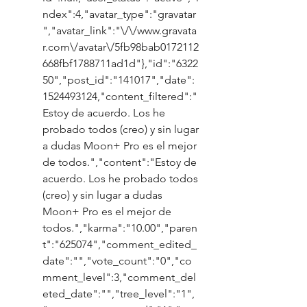
ndex":4,"avatar_type":"gravatar
","avatar_link":"\/\/www.gravata
r.com\/avatar\/5fb98bab0172112
668fbf1788711ad1d"},"id":"6322
50","post_id":"141017","date":
1524493124,"content_filtered":"
Estoy de acuerdo. Los he 
probado todos (creo) y sin lugar 
a dudas Moon+ Pro es el mejor 
de todos.","content":"Estoy de 
acuerdo. Los he probado todos 
(creo) y sin lugar a dudas 
Moon+ Pro es el mejor de 
todos.","karma":"10.00","paren
t":"625074","comment_edited_
date":"","vote_count":"0","co
mment_level":3,"comment_del
eted_date":"","tree_level":"1",