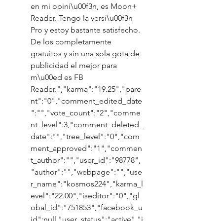
en mi opini\u00f3n, es Moon+ 
Reader. Tengo la versi\u00f3n 
Pro y estoy bastante satisfecho. 
De los completamente 
gratuitos y sin una sola gota de 
publicidad el mejor para 
m\u00ed es FB 
Reader.","karma":"19.25","pare
nt":"0","comment_edited_date
":"","vote_count":"2","comme
nt_level":3,"comment_deleted_
date":"","tree_level":"0","com
ment_approved":"1","commen
t_author":"","user_id":"98778",
"author":"","webpage":"","use
r_name":"kosmos224","karma_l
evel":"22.00","iseditor":"0","gl
obal_id":"751853","facebook_u
id":null,"user_status":"active","i