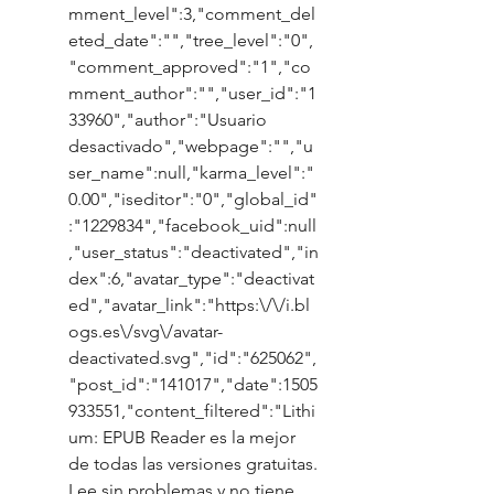
mment_level":3,"comment_del
eted_date":"","tree_level":"0",
"comment_approved":"1","co
mment_author":"","user_id":"1
33960","author":"Usuario 
desactivado","webpage":"","u
ser_name":null,"karma_level":"
0.00","iseditor":"0","global_id"
:"1229834","facebook_uid":null
,"user_status":"deactivated","in
dex":6,"avatar_type":"deactivat
ed","avatar_link":"https:\/\/i.bl
ogs.es\/svg\/avatar-
deactivated.svg","id":"625062",
"post_id":"141017","date":1505
933551,"content_filtered":"Lithi
um: EPUB Reader es la mejor 
de todas las versiones gratuitas. 
Lee sin problemas y no tiene 