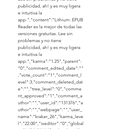
publicidad, ah! y es muy ligera 
e intuitiva la 
app.","content":"Lithium: EPUB 
Reader es la mejor de todas las 
versiones gratuitas. Lee sin 
problemas y no tiene 
publicidad, ah! y es muy ligera 
e intuitiva la 
app.","karma":"1.25","parent":
"0","comment_edited_date":""
,"vote_count":"1","comment_l
evel":3,"comment_deleted_dat
e":"","tree_level":"0","comme
nt_approved":"1","comment_a
uthor":"","user_id":"131376","a
uthor":"","webpage":"","user_
name":"kraker_26","karma_leve
l":"22.00","iseditor":"0","global