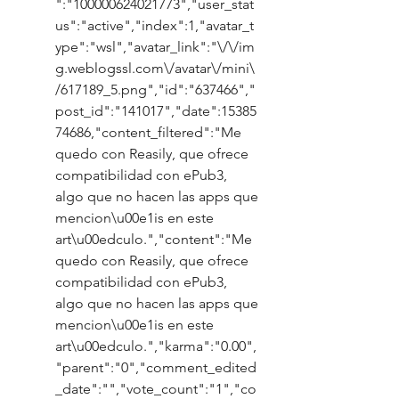
":"100000624021773","user_stat
us":"active","index":1,"avatar_t
ype":"wsl","avatar_link":"\/\/im
g.weblogssl.com\/avatar\/mini\
/617189_5.png","id":"637466","
post_id":"141017","date":15385
74686,"content_filtered":"Me 
quedo con Reasily, que ofrece 
compatibilidad con ePub3, 
algo que no hacen las apps que 
mencion\u00e1is en este 
art\u00edculo.","content":"Me 
quedo con Reasily, que ofrece 
compatibilidad con ePub3, 
algo que no hacen las apps que 
mencion\u00e1is en este 
art\u00edculo.","karma":"0.00",
"parent":"0","comment_edited
_date":"","vote_count":"1","co