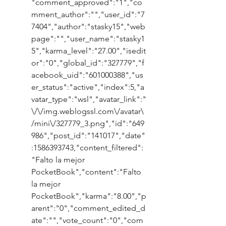
"comment_approved":"1","co
mment_author":"","user_id":"7
7404","author":"stasky15","web
page":"","user_name":"stasky1
5","karma_level":"27.00","isedit
or":"0","global_id":"327779","f
acebook_uid":"601000388","us
er_status":"active","index":5,"a
vatar_type":"wsl","avatar_link":"
\/\/img.weblogssl.com\/avatar\
/mini\/327779_3.png","id":"649
986","post_id":"141017","date"
:1586393743,"content_filtered":
"Falto la mejor 
PocketBook","content":"Falto 
la mejor 
PocketBook","karma":"8.00","p
arent":"0","comment_edited_d
ate":"","vote_count":"0","com