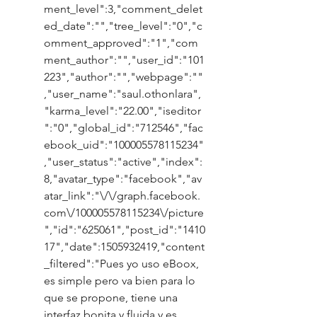
ment_level":3,"comment_delet
ed_date":"","tree_level":"0","c
omment_approved":"1","com
ment_author":"","user_id":"101
223","author":"","webpage":""
,"user_name":"saul.othonlara",
"karma_level":"22.00","iseditor
":"0","global_id":"712546","fac
ebook_uid":"100005578115234"
,"user_status":"active","index":
8,"avatar_type":"facebook","av
atar_link":"\/\/graph.facebook.
com\/100005578115234\/picture
","id":"625061","post_id":"1410
17","date":1505932419,"content
_filtered":"Pues yo uso eBoox, 
es simple pero va bien para lo 
que se propone, tiene una 
interfaz bonita y fluida y es 