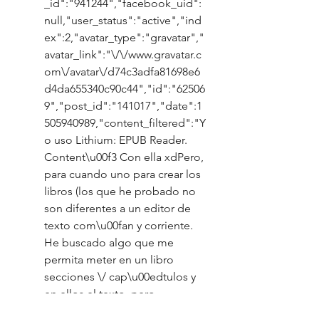
_id":"941244","facebook_uid":
null,"user_status":"active","ind
ex":2,"avatar_type":"gravatar","
avatar_link":"\/\/www.gravatar.c
om\/avatar\/d74c3adfa81698e6
d4da655340c90c44","id":"62506
9","post_id":"141017","date":1
505940989,"content_filtered":"Y
o uso Lithium: EPUB Reader. 
Content\u00f3 Con ella xdPero, 
para cuando uno para crear los 
libros (los que he probado no 
son diferentes a un editor de 
texto com\u00fan y corriente. 
He buscado algo que me 
permita meter en un libro 
secciones \/ cap\u00edtulos y 
en ellos el texto, pero 
simplemente no hay manera 