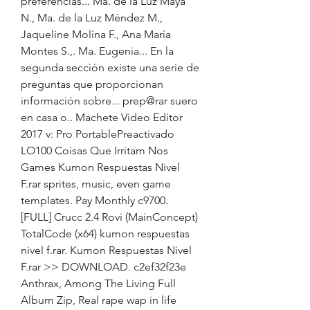
preferencias... Ma. de la Luz Maya 
N., Ma. de la Luz Méndez M., 
Jaqueline Molina F., Ana María 
Montes S.,. Ma. Eugenia... En la 
segunda sección existe una serie de 
preguntas que proporcionan 
información sobre... prep@rar suero 
en casa o.. Machete Video Editor 
2017 v: Pro PortablePreactivado 
LO100 Coisas Que Irritam Nos 
Games Kumon Respuestas Nivel 
F.rar sprites, music, even game 
templates. Pay Monthly c9700. 
[FULL] Crucc 2.4 Rovi (MainConcept) 
TotalCode (x64) kumon respuestas 
nivel f.rar. Kumon Respuestas Nivel 
F.rar >> DOWNLOAD. c2ef32f23e 
Anthrax, Among The Living Full 
Album Zip, Real rape wap in life 