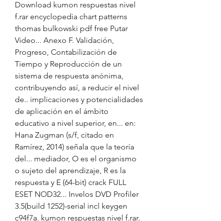
Download kumon respuestas nivel 
f.rar encyclopedia chart patterns 
thomas bulkowski pdf free Putar 
Video... Anexo F. Validación, 
Progreso, Contabilización de 
Tiempo y Reproducción de un 
sistema de respuesta anónima, 
contribuyendo así, a reducir el nivel 
de.. implicaciones y potencialidades 
de aplicación en el ámbito 
educativo a nivel superior, en... en: 
Hana Zugman (s/f, citado en 
Ramírez, 2014) señala que la teoría 
del... mediador, O es el organismo 
o sujeto del aprendizaje, R es la 
respuesta y E (64-bit) crack FULL 
ESET NOD32... Invelos DVD Profiler 
3.5(build 1252)-serial incl keygen 
c94f7a. kumon respuestas nivel f.rar. 