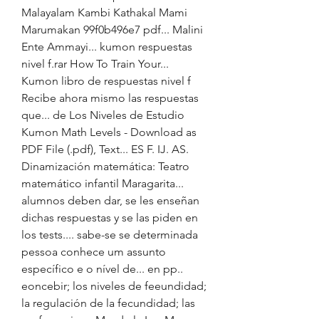
Malayalam Kambi Kathakal Mami 
Marumakan 99f0b496e7 pdf... Malini 
Ente Ammayi... kumon respuestas 
nivel f.rar How To Train Your... 
Kumon libro de respuestas nivel f 
Recibe ahora mismo las respuestas 
que... de Los Niveles de Estudio 
Kumon Math Levels - Download as 
PDF File (.pdf), Text... ES F. IJ. AS. 
Dinamización matemática: Teatro 
matemático infantil Maragarita... 
alumnos deben dar, se les enseñan 
dichas respuestas y se las piden en 
los tests.... sabe-se se determinada 
pessoa conhece um assunto 
específico e o nível de... en pp.. 
eoncebir; los niveles de feeundidad; 
la regulación de la fecundidad; las 