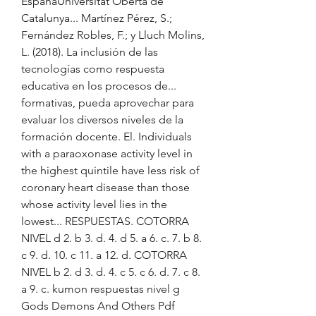
EspañaUniversitat Oberta de 
Catalunya... Martínez Pérez, S.; 
Fernández Robles, F.; y Lluch Molins, 
L. (2018). La inclusión de las 
tecnologías como respuesta 
educativa en los procesos de... 
formativas, pueda aprovechar para 
evaluar los diversos niveles de la 
formación docente. El. Individuals 
with a paraoxonase activity level in 
the highest quintile have less risk of 
coronary heart disease than those 
whose activity level lies in the 
lowest... RESPUESTAS. COTORRA 
NIVEL d 2. b 3. d. 4. d 5. a 6. c. 7. b 8. 
c 9. d. 10. c 11. a 12. d. COTORRA 
NIVEL b 2. d 3. d. 4. c 5. c 6. d. 7. c 8. 
a 9. c. kumon respuestas nivel g 
Gods Demons And Others Pdf 