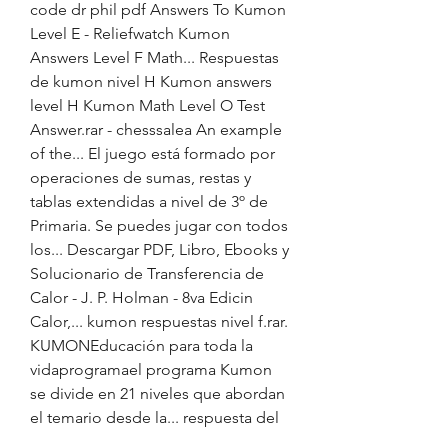
code dr phil pdf Answers To Kumon 
Level E - Reliefwatch Kumon 
Answers Level F Math... Respuestas 
de kumon nivel H Kumon answers 
level H Kumon Math Level O Test 
Answer.rar - chesssalea An example 
of the... El juego está formado por 
operaciones de sumas, restas y 
tablas extendidas a nivel de 3º de 
Primaria. Se puedes jugar con todos 
los... Descargar PDF, Libro, Ebooks y 
Solucionario de Transferencia de 
Calor - J. P. Holman - 8va Edicin 
Calor,... kumon respuestas nivel f.rar. 
KUMONEducación para toda la 
vidaprogramael programa Kumon 
se divide en 21 niveles que abordan 
el temario desde la... respuesta del 
organismo a la infección viral. En el 