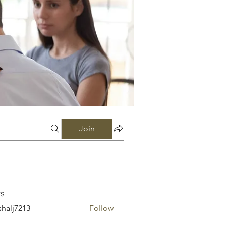
Join
s
shalj7213
Follow
7213