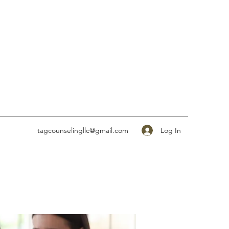
Log In
tagcounselingllc@gmail.com