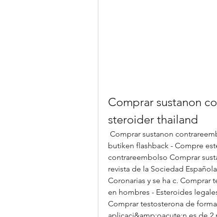
Comprar sustanon co
steroider thailand
 Comprar sustanon contrareembolso, donde comprar clenbuterol steroid 
butiken flashback - Compre est
contrareembolso Comprar susta
revista de la Sociedad Española 
Coronarias y se ha c. Comprar t
en hombres - Esteroides legales
Comprar testosterona de forma
aplicaci&amp;oacute;n es de 2 