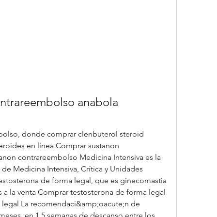
ntrareembolso anabola 
eroides en línea Comprar sustanon 
non contrareembolso Medicina Intensiva es la 
de Medicina Intensiva, Crítica y Unidades 
estosterona de forma legal, que es ginecomastia 
 a la venta Comprar testosterona de forma legal 
 legal La recomendaci&amp;oacute;n de 
meses, en 1,5 semanas de descanso entre los 