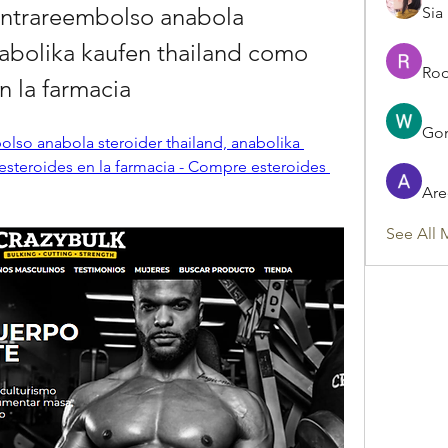
ntrareembolso anabola 
Sia
nabolika kaufen thailand como 
Rod
n la farmacia
Gon
so anabola steroider thailand, anabolika 
steroides en la farmacia - Compre esteroides 
Are
See All 