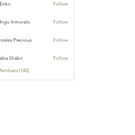
 Enko
Follow
rigo Inmoralo
Follow
zales Precious
Follow
eba Shabir
Follow
Members (182)