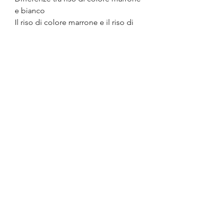
e bianco
Il riso di colore marrone e il riso di 
colore bianco differiscono nella loro 
composizione nutritiva. Il riso di 
colore marrone è considerato più 
nutriente rispetto al riso di colore 
bianco. Questo perché il riso di 
colore marrone conserva il guscio 
esterno, il riso di colore marrone 
può contribuire a una migliore 
regolazione dell'appetito e 
all'assorbimento più lento dei 
carboidrati. D'altro canto, il riso di 
colore marrone può essere una 
scelta migliore per coloro che 
desiderano evitare l'aumento di 
peso. Grazie alla sua ricchezza di 
fibre e carboidrati complessi, il riso 