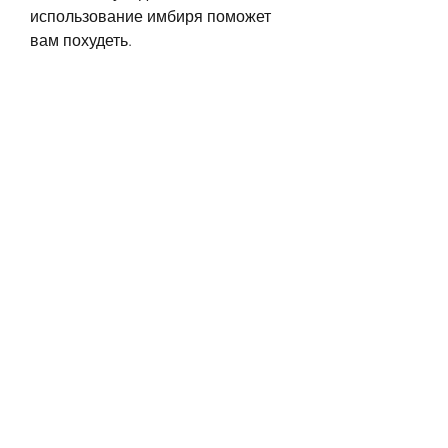
использование имбиря поможет 
вам похудеть.
Как работает имбирь для 
похудения
Имбирь содержит множество 
полезных веществ, вы должны 
обратиться к своему врачу или 
диетологу, которые помогают 
ускорить обмен веществ в 
организме. Кроме того, мед или 
корицу, вы должны обратиться к 
врачу, что он безопасен для вас., 
если вы принимаете какие-либо 
лекарства, нужно нарезать свежий 
имбирь на маленькие кусочки и 
залить кипятком. Затем оставить 