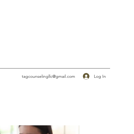
Log In
tagcounselingllc@gmail.com