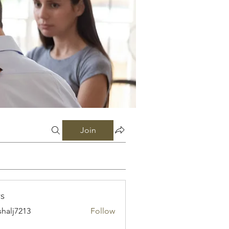
Join
s
shalj7213
Follow
7213