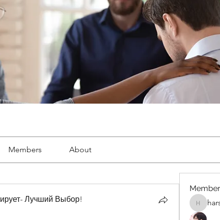
Members
About
Member
ирует- Лучший Выбор!
har
harshalj