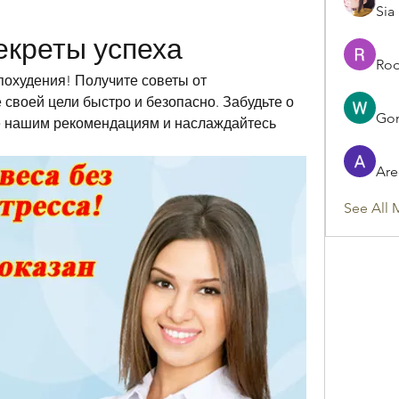
Sia
екреты успеха
Rod
охудения! Получите советы от 
своей цели быстро и безопасно. Забудьте о 
Gon
те нашим рекомендациям и наслаждайтесь 
Are
See All 